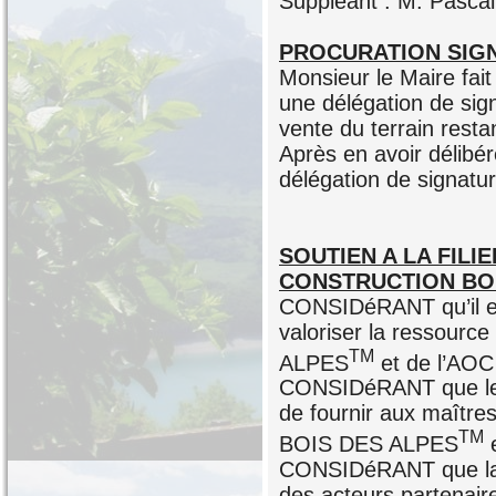
Suppléant : M. Pas
PROCURATION SIG
Monsieur le Maire fait
une délégation de sig
vente du terrain resta
Après en avoir délibéré
délégation de signatur
SOUTIEN A LA FILI
CONSTRUCTION BO
CONSIDéRANT qu’il exis
valoriser la ressource 
TM
ALPES
et de l’AOC
CONSIDéRANT que les f
de fournir aux maîtres 
TM
BOIS DES ALPES
e
CONSIDéRANT que la c
des acteurs partenaires