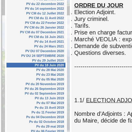
PV du 22 decembre 2022
ORDRE DU JOUR
PV du 14 septembre 2022
Election Adjoint.
PV CM du 12 Juillet 2022
Jury criminel.
PV CM du 11 Avril 2022
PV CM du 22 Fevrier 2022
Tarifs.
PV CM du 26 Janvier 2022
Prise en charge factu
PV CM du 07 Decembre 2021
PV CM du 16 Juin 2021
Marché VEOLIA : expl
PV du 14 Avril 2021
Demande de subventi
PV du 24 Mars 2021
PV DU 07 Decembre 2020
Questions diverses.
PV DU 24 SEPTEMBRE 2020
PV du 29 Juillet 2020
---------------------------
PV du 18 Juin 2020
PV du 28 Mai 2020
PV du 23 Mai 2020
PV du 05 Mai 2020
PV du 20 Novembre 2019
PV du 26 Septembre 2019
PV du 02 Septembre 2019
PV du 13 Juin 2019
1.1/
ELECTION ADJO
Pv du 07 Mai 2019
Pv du 15 Avril 2019
Pv du 11 Fevrier 2019
Nombre d’Adjoints : Ap
Pv du 04 Decembre 2018
du Maire, décide de fi
Pv du 02 Octobre 2018
Pv du 29 mai 2018
PV du 06 Fevrier 2018