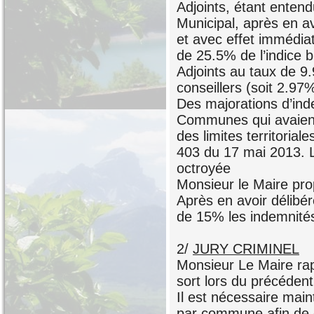
Adjoints, étant entend
Municipal, après en av
et avec effet immédiat
de 25.5% de l’indice 
Adjoints au taux de 9.
conseillers (soit 2.9
Des majorations d’ind
Communes qui avaient 
des limites territoria
403 du 17 mai 2013. La
octroyée
Monsieur le Maire pro
Après en avoir délibér
de 15% les indemnités
2/
JURY CRIMINEL
Monsieur Le Maire ra
sort lors du précédent
Il est nécessaire main
par commune afin de d