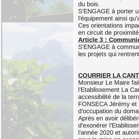
du bois.
S’ENGAGE à porter une
l’équipement ainsi qu
Ces orientations impa
en circuit de proximité
Article 3 : Communica
S’ENGAGE à communiqu
les projets qui rentre
COURRIER LA CANT
Monsieur Le Maire fait
l’Etablissement La C
accessibilité de la te
FONSECA Jérémy et d’
d’occupation du domai
Après en avoir délibér
d’exonérer l’Etabliss
l’année 2020 et autori