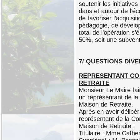
soutenir les initiativ
dans et autour de l’éco
de favoriser l’acquisit
pédagogie, de dévelop
total de l’opération s
50%, soit une subvent
7/ QUESTIONS DIV
REPRESENTANT CO
RETRAITE
Monsieur Le Maire fait
un représentant de la
Maison de Retraite.
Après en avoir délibé
représentant de la Co
Maison de Retraite :
Titulaire : Mme Cathe