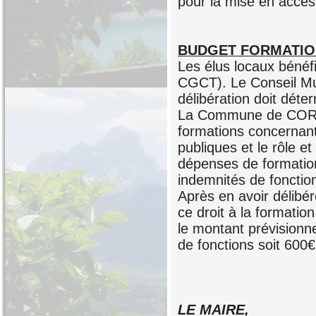
pour la mise en accessi
BUDGET FORMATIO
Les élus locaux bénéfi
CGCT). Le Conseil Muni
délibération doit déter
La Commune de CORPS 
formations concernant
publiques et le rôle e
dépenses de formation
indemnités de fonctio
Après en avoir délibéré
ce droit à la formatio
le montant prévisionn
de fonctions soit 600€
LE MAIRE,