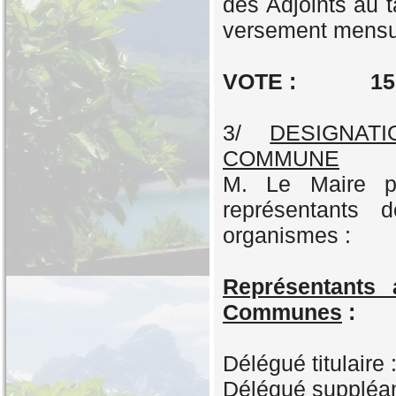
des Adjoints au 
versement mensue
VOTE : 15 
3/
DESIGNA
COMMUNE
M. Le Maire p
représentants
organismes :
Représentants
Communes
:
Délégué titulai
Délégué suppléa