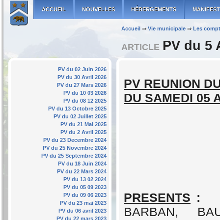
ACCUEIL
NOUVELLES
HÉBERGEMENTS
MANIFEST
Accueil
⇒
Vie municipale
⇒
Les compt
PV du 5 
ARTICLE
PV du 02 Juin 2026
PV du 30 Avril 2026
PV REUNION DU
PV du 27 Mars 2026
PV du 10 03 2026
DU SAMEDI 05 A
PV du 08 12 2025
PV du 13 Octobre 2025
PV du 02 Juillet 2025
PV du 21 Mai 2025
PV du 2 Avril 2025
PV du 23 Decembre 2024
PV du 25 Novembre 2024
PV du 25 Septembre 2024
PV du 18 Juin 2024
PV du 22 Mars 2024
PV du 13 02 2024
PV du 05 09 2023
PRESENTS
:
MM
PV du 09 06 2023
PV du 23 mai 2023
BARBAN, BAU
PV du 06 avril 2023
PV du 22 mars 2023